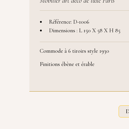
Mobilier art déco de luxe Paris
Référence: D-1006
Dimensions : L 150 X 58 X H 85
Commode à 6 tiroirs style 1930
Finitions ébène et érable
D