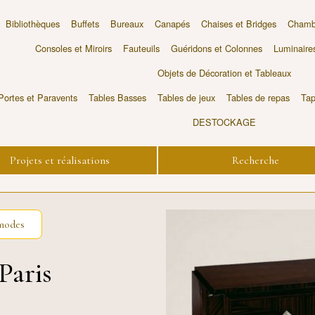
Bibliothèques
Buffets
Bureaux
Canapés
Chaises et Bridges
Chambr
Consoles et Miroirs
Fauteuils
Guéridons et Colonnes
Luminaire
Objets de Décoration et Tableaux
Portes et Paravents
Tables Basses
Tables de jeux
Tables de repas
Tap
DESTOCKAGE
Projets et réalisations
Recherche
modes
Paris