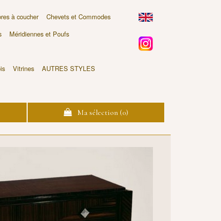
es à coucher
Chevets et Commodes
s
Méridiennes et Poufs
is
Vitrines
AUTRES STYLES
Ma sélection (
0
)