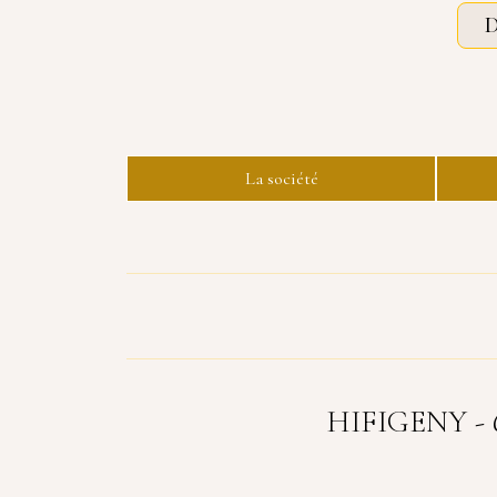
D
La société
HIFIGENY - 67,