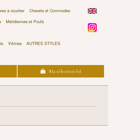
es à coucher
Chevets et Commodes
s
Méridiennes et Poufs
is
Vitrines
AUTRES STYLES
Ma sélection (
0
)