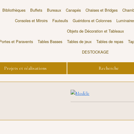
Bibliothèques
Buffets
Bureaux
Canapés
Chaises et Bridges
Chambr
Consoles et Miroirs
Fauteuils
Guéridons et Colonnes
Luminaire
Objets de Décoration et Tableaux
Portes et Paravents
Tables Basses
Tables de jeux
Tables de repas
Tap
DESTOCKAGE
Projets et réalisations
Recherche