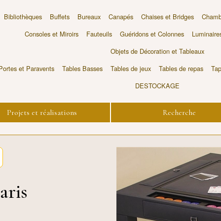
Bibliothèques
Buffets
Bureaux
Canapés
Chaises et Bridges
Chambr
Consoles et Miroirs
Fauteuils
Guéridons et Colonnes
Luminaire
Objets de Décoration et Tableaux
Portes et Paravents
Tables Basses
Tables de jeux
Tables de repas
Tap
DESTOCKAGE
Projets et réalisations
Recherche
aris