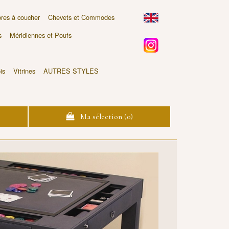
es à coucher
Chevets et Commodes
s
Méridiennes et Poufs
is
Vitrines
AUTRES STYLES
Ma sélection (
0
)