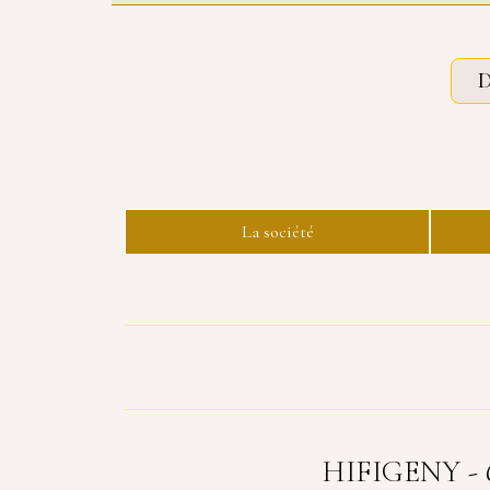
D
La société
HIFIGENY - 67,