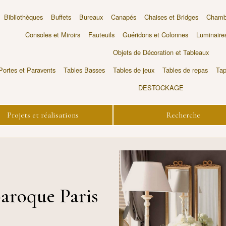
Bibliothèques
Buffets
Bureaux
Canapés
Chaises et Bridges
Chambr
Consoles et Miroirs
Fauteuils
Guéridons et Colonnes
Luminaire
Objets de Décoration et Tableaux
Portes et Paravents
Tables Basses
Tables de jeux
Tables de repas
Tap
DESTOCKAGE
Projets et réalisations
Recherche
aroque Paris