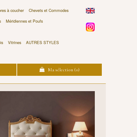
es à coucher
Chevets et Commodes
s
Méridiennes et Poufs
is
Vitrines
AUTRES STYLES
Ma sélection (
0
)