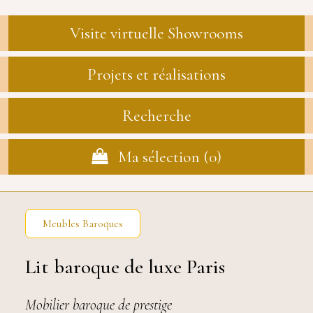
Visite virtuelle Showrooms
Projets et réalisations
Recherche
Ma sélection (
0
)
Meubles Baroques
Lit baroque de luxe Paris
Mobilier baroque de prestige