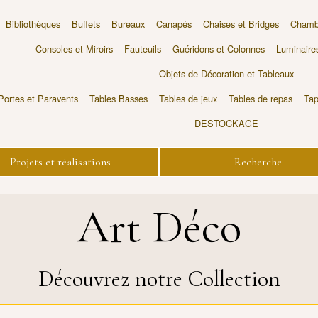
Bibliothèques
Buffets
Bureaux
Canapés
Chaises et Bridges
Chambr
Consoles et Miroirs
Fauteuils
Guéridons et Colonnes
Luminaire
Objets de Décoration et Tableaux
Portes et Paravents
Tables Basses
Tables de jeux
Tables de repas
Tap
DESTOCKAGE
Projets et réalisations
Recherche
Art Déco
Découvrez notre Collection