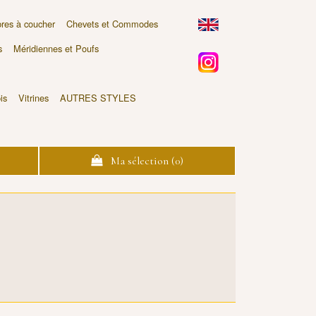
es à coucher
Chevets et Commodes
s
Méridiennes et Poufs
is
Vitrines
AUTRES STYLES
Ma sélection (
0
)